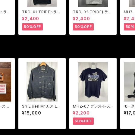
Eトライ
TRD-01 TRIDEトライ
TRD-02 TRIDEトライ
MHZ-
ーロゴT
ド Thunderbird Girl
ド Tattoo TIGER ポケ
ADZ 
¥2,400
¥2,400
¥2,
ポケットTシャツ ２色展
ットTシャツ ２色展開
ポケッ
開
開
50%OFF
50%OFF
50%
ナーステ
Sri Eisen M1J_01 LE
MHZ-07 フラットトラッ
モータ
VI'S Tバックファースト
クレーサーTシャツ ２色
ル50
¥15,000
¥2,200
¥17,
風ジャケット
展開
ワイト
プ仕
50%OFF