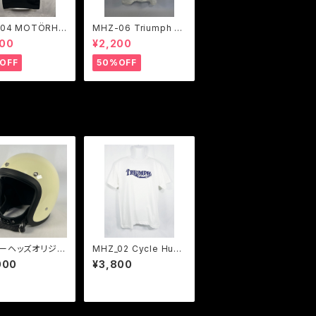
04 MOTÖRHE
MHZ-06 Triumph N
TRIUMPH ロゴ
o.1 ロゴTシャツ 1色展
400
¥2,200
トTシャツ ２色展
開
OFF
50%OFF
ーヘッズオリジナ
MHZ_02 Cycle Hub
0TXモデルオフホ
Triumph Logo サイク
000
¥3,800
 ダブルストラッ
ル・ハブ、トライアンフロ
様
ゴTシャツ ２色展開