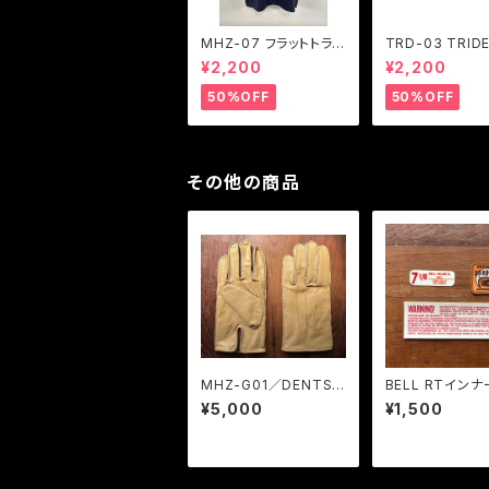
MHZ-07 フラットトラッ
TRD-03 TRID
クレーサーTシャツ ２色
ド レトロタイガ
¥2,200
¥2,200
展開
シャツ ２色展開
50%OFF
50%OFF
その他の商品
MHZ-G01／DENTS
BELL RTイン
風 Motörheadzオリジ
ッカー
¥5,000
¥1,500
ナル シープレザードラ
イビンググローブ：キャ
メル＆ブラック