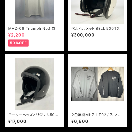
MHZ-06 Triumph No.1 ロゴ
ベルヘルメット BELL 500TX 7
Tシャツ 1色展開
1/2
¥2,200
¥300,000
50%OFF
モーターヘッズオリジナル500T
２色展開MHZ-LT02 / 7.1オン
Xモデルグロスブラック ダブル
スオールドイングリッシュロゴロ
¥17,000
¥6,800
ストラップ仕様
ングスリーブT