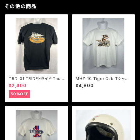
その他の商品
TRD-01 TRIDEトライド Thun
MHZ-10 Tiger Cub Tシャツ
derbird Girl ポケットTシャツ
２色展開
¥2,400
¥4,800
２色展開
50%OFF