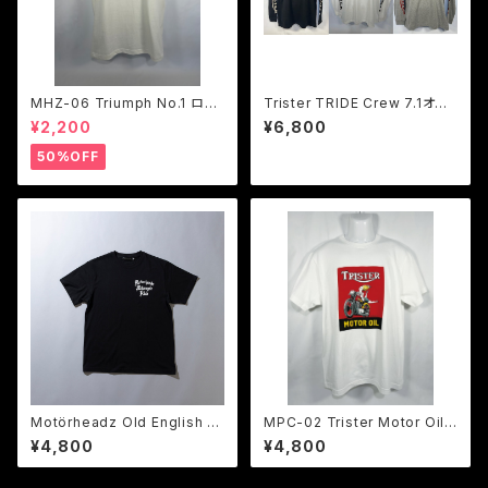
MHZ-06 Triumph No.1 ロゴ
Trister TRIDE Crew 7.1オン
Tシャツ 1色展開
スロングスリーブT３色展開
¥2,200
¥6,800
50%OFF
Motörheadz Old English L
MPC-02 Trister Motor Oil
OGO T
Tシャツ ２色展開
¥4,800
¥4,800