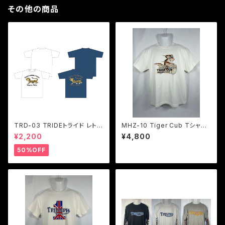
その他の商品
TRD-03 TRIDEトライド レトロ
MHZ-10 Tiger Cub Tシャツ
タイガーロゴTシャツ ２色展開
２色展開
¥2,200
¥4,800
50%OFF